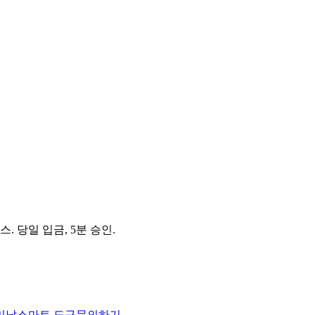
 당일 입금, 5분 승인.
미납
스마트 도구
문의하기