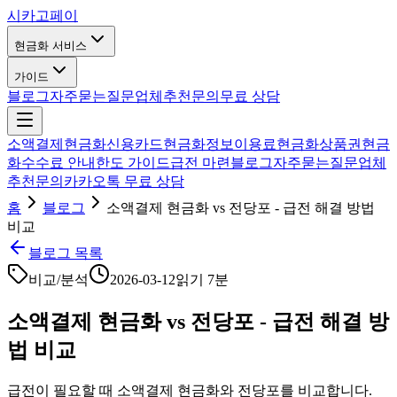
시카고
페이
현금화 서비스
가이드
블로그
자주묻는질문
업체추천
문의
무료 상담
소액결제현금화
신용카드현금화
정보이용료현금화
상품권현금
화
수수료 안내
한도 가이드
급전 마련
블로그
자주묻는질문
업체
추천
문의
카카오톡 무료 상담
홈
블로그
소액결제 현금화 vs 전당포 - 급전 해결 방법
비교
블로그 목록
비교/분석
2026-03-12
읽기
7분
소액결제 현금화 vs 전당포 - 급전 해결 방
법 비교
급전이 필요할 때 소액결제 현금화와 전당포를 비교합니다.