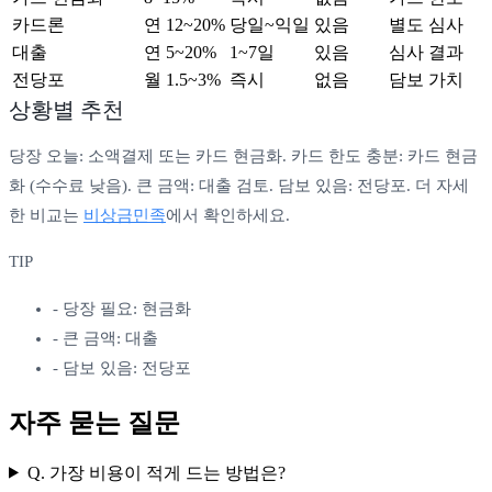
카드론
연 12~20%
당일~익일
있음
별도 심사
대출
연 5~20%
1~7일
있음
심사 결과
전당포
월 1.5~3%
즉시
없음
담보 가치
상황별 추천
당장 오늘: 소액결제 또는 카드 현금화. 카드 한도 충분: 카드 현금
화 (수수료 낮음). 큰 금액: 대출 검토. 담보 있음: 전당포. 더 자세
한 비교는
비상금민족
에서 확인하세요.
TIP
-
당장 필요: 현금화
-
큰 금액: 대출
-
담보 있음: 전당포
자주 묻는 질문
Q.
가장 비용이 적게 드는 방법은?