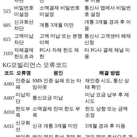
차단
선
후 이용
비밀번호
소액결제 비밀번호
통신사 앱에서 비밀번
515
미설정
미설정
호 설정
신규회선
개통 3개월 경과 후 이
개통 3개월 미만
605
차단
용
고액미납
고액 미납 또는 분쟁
통신사 고객센터 해제
615
차단
이력
신청
자체결제
PG사 자체 한도 제
타 PG사 결제 채널 이
1103
한도초과
한
용
KG모빌리언스 오류코드
코드
오류명
원인
해결 방법
인증실
SMS 인증 실패 또는 타
재인증 시도, 통신 상
A001
패
임아웃
태 확인
미납차
미납 요금 납부 후 재
통신요금 미납
A007
단
시도
한도부
소액결제 잔여 한도 부
한도 상향 또는 금액
A010
족
족
조정
신규회
신규 개통 3개월 미만
3개월 경과 후 이용
A011
선
법인회
법인 명의 회선 결제 불
개인 명의 회선으로 결