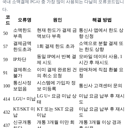
국내 소액결제 PG사 중 가장 많이 사용되는 다날의 오류코드입니
다.
코
오류명
원인
해결 방법
드
소액한도
현재 한도가 결제 금
통신사 앱에서 한도 상
50
부족
액보다 부족
향 신청
결제금액
소액으로 분할 결제 또
1회 결제 한도 초과
57
한도초과
는 한도 상향
동일 IP에서 반복 결
모바일 데이터 사용, 1
IP차단
59
제 시도
시간 후 재시도
결제취소
이미 결제 완료된 건
판매처에 직접 환불 요
91
불가
의 취소 요청
청
통신사정
시스템에 가입자 정
통신사 고객센터 문의
100
보없음
보 미등록
LG U+ 요금 미납 상
미납 요금 납부 후 재시
LGU+ 미납
414
태
도
KT/SKT 미
KT 또는 SKT 요금
미납 요금 납부 후 재시
432
납
미납
도
신규개통
개통 3개월 미만 회
개통 3개월 이상 경과
437