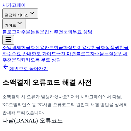
시카고
페이
현금화 서비스
가이드
블로그
자주묻는질문
업체추천
문의
무료 상담
소액결제현금화
신용카드현금화
정보이용료현금화
상품권현금
화
수수료 안내
한도 가이드
급전 마련
블로그
자주묻는질문
업체
추천
문의
카카오톡 무료 상담
메인으로 돌아가기
소액결제 오류코드 해결 사전
소액결제 시 오류가 발생하셨나요? 저희 시카고페이에서 다날,
KG모빌리언스 등 PG사별 오류코드의 원인과 해결 방법을 상세히
안내해 드리겠습니다.
다날(DANAL) 오류코드